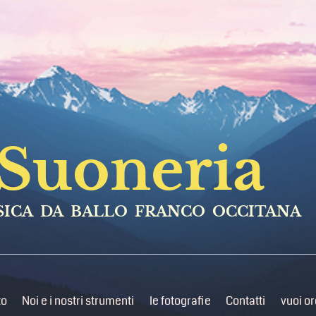
Suoneria
ICA DA BALLO FRANCO OCCITANA
to
Noi e i nostri strumenti
le fotografie
Contatti
vuoi or