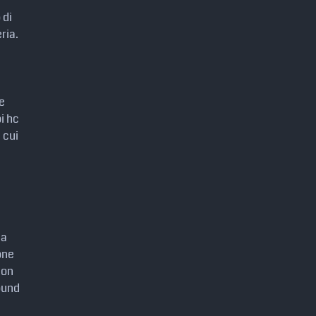
 di
ria.
 e
pi hc
 cui
la
one
non
sound