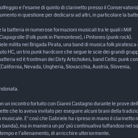
olfeggio e l’esame di quinto di clarinetto presso il Conservatorio
umento in questione per dedicarsi ad altri, in particolare la batte
e la batteria in numerose formazioni musicali tra le quali i Milf
i Ciapagrolle (Folk punk in Piemontese), i Pintones (punk rock).
iele milita nei Brigada Pirata, una band di musica folk piratesca
ifiuto HC, un trio punk hardcore che segue le scie dei grandi grup
a batteria ed è frontman dei Dirty Artichokes, band Celtic punk con
 (California, Nevada, Ungheria, Slovacchia, Austria, Slovenia,
ndonata.
on un incontro fortuito con Gianni Castagno durante le prove del
tte che lo aveva invitato per eseguire alcuni brani della tradizi
 musicale. E’ così che Gabriele ha ripreso in mano il clarinetto 
lla banda), ma in maniera un po’ più continuativa tuffandosi nel 
 tempo e l’allenamento, di arricchire ulteriormente.